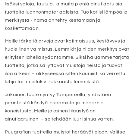
lisäksi valoja, tauluja, ja muita pieniä ainutlaatuisia
tuotteita luonnonmateriaaleista. Tuo kotiisi lämpöä ja
merkitystä - nämä on tehty kestämään ja
koskettamaan.
Meille tärkeitä arvoja ovat kotimaisuus, kestävyys ja
huolellinen valmistus. Lemmikit ja niiden merkitys ovat
erityisen lähellä sydäntämme. Siksi haluamme tarjota
tuotteita, jotka säilyttävät muistoja heistä ja tuovat
iloa arkeen – oli kyseessä sitten kauniisti kaiverrettu
lahja tai muistokivi rakkaasta lemmikistä.
Jokainen tuote syntyy Tampereella, yhdistäen
perinteistä käsityö-osaamista ja modernia
koneistusta. Meille jokainen tilaustyö on
ainutlaatuinen – se tehdään juuri sinua varten.
Puugrafian tuotteilla muistot heräävät eloon. Valitse