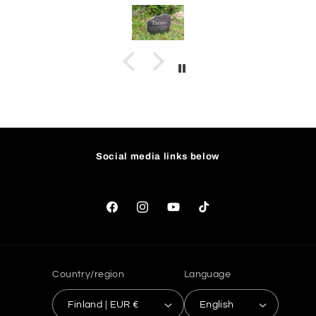
todella nopealla aikataululla.
Social media links below
Facebook
Instagram
YouTube
TikTok
Country/region
Language
Finland | EUR €
English