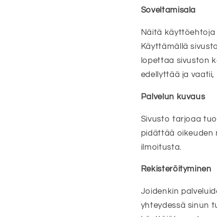
Soveltamisala
Näitä käyttöehtoja 
Käyttämällä sivust
lopettaa sivuston kä
edellyttää ja vaatii
Palvelun kuvaus
Sivusto tarjoaa tuo
pidättää oikeuden m
ilmoitusta.
Rekisteröityminen
Joidenkin palveluid
yhteydessä sinun tu