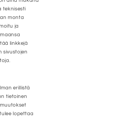
a on aina mukana
 teknisesti
mman monta
moitu ja
luamaansa
tää linkkejä
n sivustojen
toja.
man erillistä
on tietoinen
y muutokset
tulee lopettaa