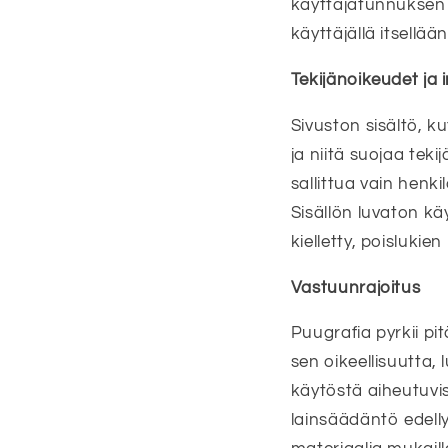
käyttäjätunnuksen 
käyttäjällä itsellään
Tekijänoikeudet ja 
Sivuston sisältö, k
ja niitä suojaa tek
sallittua vain henki
Sisällön luvaton k
kielletty, poislukie
Vastuunrajoitus
Puugrafia pyrkii pi
sen oikeellisuutta,
käytöstä aiheutuvist
lainsäädäntö edelly