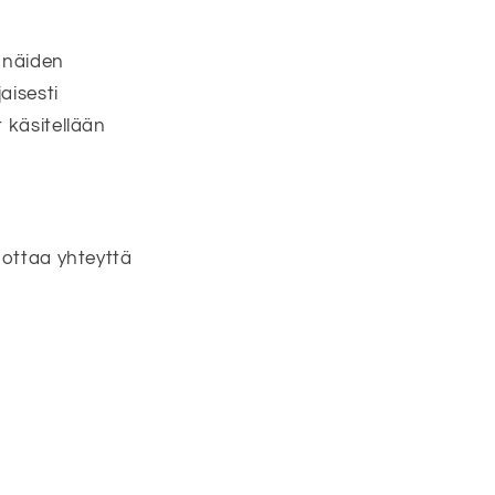
t näiden
aisesti
 käsitellään
 ottaa yhteyttä