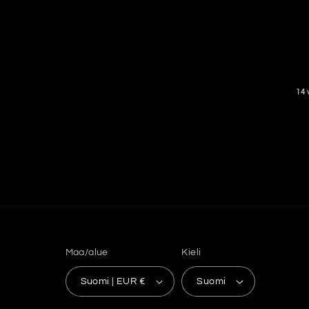
14 
Maa/alue
Kieli
Suomi | EUR €
Suomi