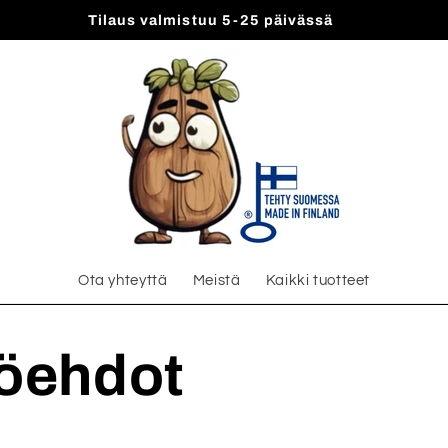
Tilaus valmistuu 5-25 päivässä
Ota yhteyttä
Meistä
Kaikki tuotteet
öehdot