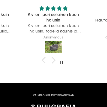
ivi on juuri sellainen kuon
Täydellinen
halusin
Hautakivi oli täydellin
ivi on juuri sellainen kuon
suositus!
halusin, todella kaunis ja
laadukas.
Anonymous
Katri-Maria Seikka
KAIKKI OIKEUDET PIDÄTETÄÄN
® PUUGRAFIA