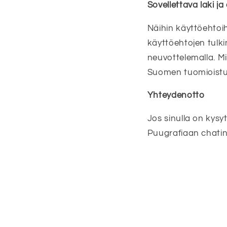
Sovellettava laki ja
Näihin käyttöehtoih
käyttöehtojen tulki
neuvottelemalla. Mi
Suomen tuomioistu
Yhteydenotto
Jos sinulla on kysy
Puugrafiaan chatin 