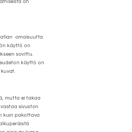
tämisestä on
ugrafian omaisuutta
llön käyttö on
ikseen sovittu.
keudeton käyttö on
 kuvat.
ä, mutta ei takaa
n vastaa sivuston
sin kuin pakottava
 alkuperäistä