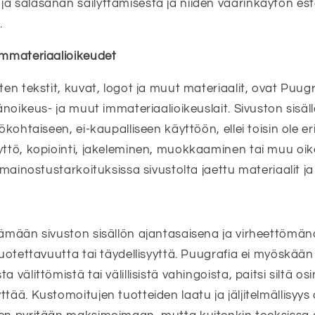
ja salasanan säilyttämisestä ja niiden väärinkäytön es
.
immateriaalioikeudet
uten tekstit, kuvat, logot ja muut materiaalit, ovat Pu
ijänoikeus- ja muut immateriaalioikeuslait. Sivuston sisä
lökohtaiseen, ei-kaupalliseen käyttöön, ellei toisin ole er
äyttö, kopiointi, jakeleminen, muokkaaminen tai muu oi
n mainostustarkoituksissa sivustolta jaettu materiaalit ja
tämään sivuston sisällön ajantasaisena ja virheettömän
 luotettavuutta tai täydellisyyttä. Puugrafia ei myöskää
a välittömistä tai välillisistä vahingoista, paitsi siltä o
ttää. Kustomoitujen tuotteiden laatu ja jäljitelmällisyys