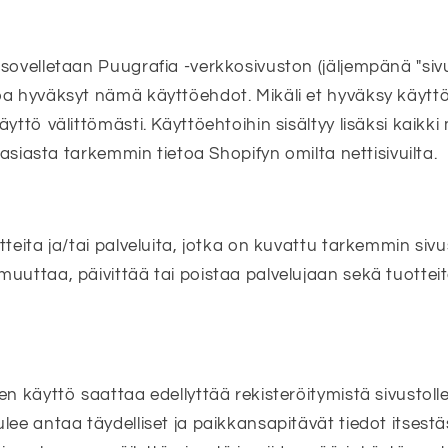
sovelletaan Puugrafia -verkkosivuston (jäljempänä "siv
oa hyväksyt nämä käyttöehdot. Mikäli et hyväksy käyttö
yttö välittömästi. Käyttöehtoihin sisältyy lisäksi kaikki
, asiasta tarkemmin tietoa Shopifyn omilta nettisivuilta.
tteita ja/tai palveluita, jotka on kuvattu tarkemmin sivu
uuttaa, päivittää tai poistaa palvelujaan sekä tuotteita
en käyttö saattaa edellyttää rekisteröitymistä sivustoll
lee antaa täydelliset ja paikkansapitävät tiedot itsestä