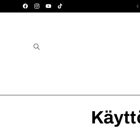
Ohita ja
Tamperelainen verkkokauppa!
siirry
Facebook
Instagram
YouTube
TikTok
sisältöön
Käytt