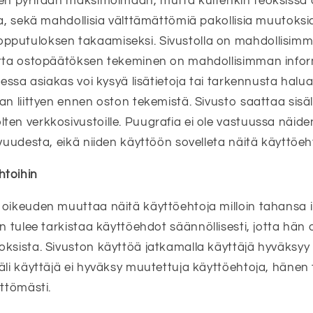
len pyritään maksimoimaan, mutta kuitenkin teoksiss
ta, sekä mahdollisia välttämättömiä pakollisia muutoksia
pputuloksen takaamiseksi. Sivustolla on mahdollisi
otta ostopäätöksen tekeminen on mahdollisimman infor
taessa asiakas voi kysyä lisätietoja tai tarkennusta ha
an liittyen ennen oston tekemistä. Sivusto saattaa sisäl
en verkkosivustoille. Puugrafia ei ole vastuussa näide
avuudesta, eikä niiden käyttöön sovelleta näitä käyttöeh
htoihin
oikeuden muuttaa näitä käyttöehtoja milloin tahansa il
än tulee tarkistaa käyttöehdot
säännöllisesti, jotta hän 
oksista. Sivuston käyttöä jatkamalla käyttäjä hyväksy
äli käyttäjä ei hyväksy muutettuja käyttöehtoja, hänen 
ittömästi.