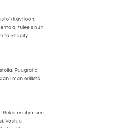
usto") käyttöön.
ehtoja, tulee sinun
 mitä Shopify
stolla. Puugrafia
an ilman erillistä
e. Rekisteröitymisen
si. Vastuu