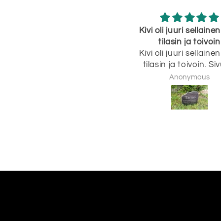
Kivi oli juuri sellainen kuin
K
tilasin ja toivoin
Kivi oli juuri sellainen kuin
K
tilasin ja toivoin. Sivuilla
olevista esimerkkikuvista oli
Anonymous
helppo katsoa ajatusta ja
ideaa, millainen kivi voisi olla
ja tilaus oli erittäin helppoa.
Kivi myös saapui todella
nopealla aikataululla.