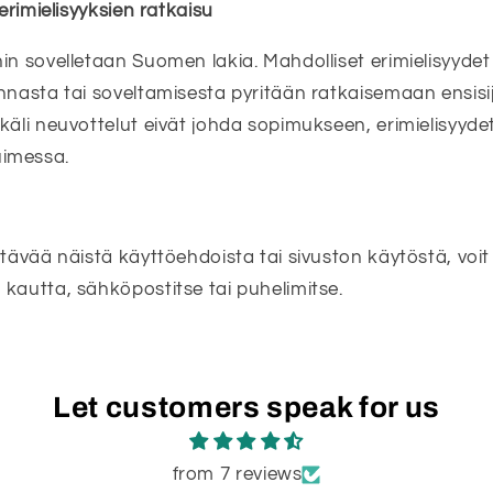
 erimielisyyksien ratkaisu
in sovelletaan Suomen lakia. Mahdolliset erimielisyyde
nnasta tai soveltamisesta pyritään ratkaisemaan ensisij
käli neuvottelut eivät johda sopimukseen, erimielisyydet
imessa.
ttävää näistä käyttöehdoista tai sivuston käytöstä, voit
kautta, sähköpostitse tai puhelimitse.
Let customers speak for us
from 7 reviews