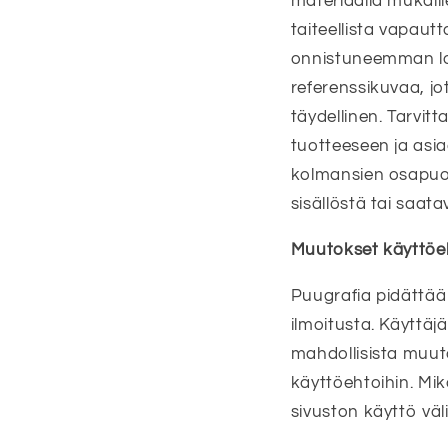
materiaalia mukail
taiteellista vapaut
onnistuneemman lo
referenssikuvaa, j
täydellinen. Tarvit
tuotteeseen ja asia
kolmansien osapuolt
sisällöstä tai saat
Muutokset käyttöe
Puugrafia pidättää 
ilmoitusta. Käyttäj
mahdollisista muut
käyttöehtoihin. Mik
sivuston käyttö väl